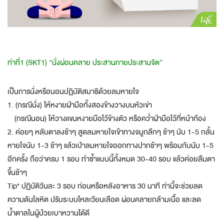
ท่าที่1 (SKT1) “นั่งผ่อนคลาย ประสานกายประสานจิต”
เป็นการนั่งหรือนอนปฏิบัติสมาธิด้วยลมหายใจ
1. (กรณีนั่ง) ให้หงายฝ่ามือทั้งสองข้างวางบนหัวเข่า
(กรณีนอน) ให้วางแขนหงายมือไว้ข้างตัว หรือคว่ำฝ่ามือไว้ที่หน้าท้อง
2. ค่อยๆ หลับตาลงช้าๆ สูดลมหายใจเข้าทางจมูกลึกๆ ช้าๆ นับ 1-5 กลั้น
หายใจนับ 1-3 ช้าๆ แล้วเป่าลมหายใจออกทางปากช้าๆ พร้อมกับนับ 1-5
อีกครั้ง ถือว่าครบ 1 รอบ ทำซ้ำแบบนี้ทั้งหมด 30-40 รอบ แล้วค่อยลืมตา
ขึ้นช้าๆ
Tip* ปฏิบัติวันละ 3 รอบ ก่อนหรือหลังอาหาร 30 นาที ท่านี้จะช่วยลด
ความดันโลหิต ปรับระบบไหลเวียนเลือด ผ่อนคลายกล้ามเนื้อ และลด
น้ำตาลในผู้ป่วยเบาหวานได้ดี