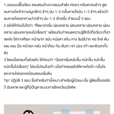
1.นอนบนพื้นเรียบ แขนสองข้างวางแนบลำตัว ค่อยๆ หลับตาลงช้าๆ สูด
ลมหายใจเข้าทางจมูกลึกๆ ช้าๆ นับ 1-5 กลั้นหายใจนับ 1-3 ช้าๆ แล้วเป่า
ลมหายใจออกทางปากช้าๆ นับ 1-5 อีกครั้ง ทำแบบนี้ 3 รอบ
2.แล้วให้ท่องในใจว่า “ศีรษะเราเริ่ม ผ่อนคลาย ผ่อนคลาย ผ่อนคลาย ผ่อน
คลาย ผ่อนคลายลงไปเรื่อยๆ” พร้อมกับกำหนดความรู้สึกไปที่อวัยวะที่เรา
จดจ่อ ไล่จากศีรษะ หน้าผาก ขมับ หนังตา แก้ม คาง ริมฝีปาก คอ ไหล่ ต้น
แขน แขน มือ หน้าอก หลัง หน้าท้อง ก้น ต้นขา เข่า น่อง เท้า และตัวเราทั้ง
ตัว
3.โดยเมื่อครบทั้งตัวแล้ว ให้ท่องว่า “มือเราเริ่มหนักขึ้น หนักขึ้น หนักขึ้น
หนักขึ้นไปเรื่อยๆ” ไล่ลงไปจนถึงเท้า เมื่อทำครบแล้วให้หายใจเข้า กลั้นใจ
และหายใจออกเหมือนตอนเริ่มต้น
Tip* ปฏิบัติ 3 รอบ ซึ่งสำหรับท่านี้เหมาะสำหรับผู้ป่วยมะเร็ง ผู้ติดเชื้อเอชไอ
วี อัมพาต และผู้ที่มีปัญหาระบบการไหลเวียนโลหิต