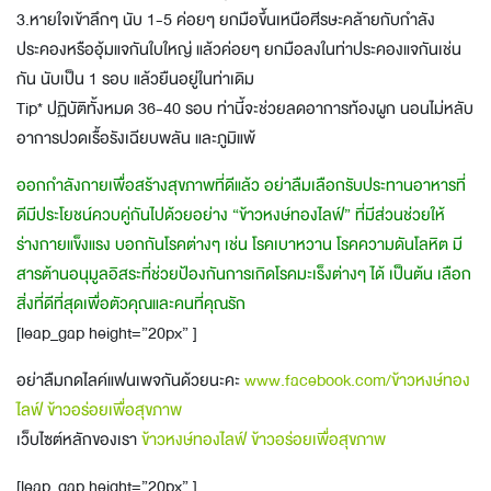
3.หายใจเข้าลึกๆ นับ 1-5 ค่อยๆ ยกมือขึ้นเหนือศีรษะคล้ายกับกำลัง
ประคองหรืออุ้มแจกันใบใหญ่ แล้วค่อยๆ ยกมือลงในท่าประคองแจกันเช่น
กัน นับเป็น 1 รอบ แล้วยืนอยู่ในท่าเดิม
Tip* ปฏิบัติทั้งหมด 36-40 รอบ ท่านี้จะช่วยลดอาการท้องผูก นอนไม่หลับ
อาการปวดเรื้อรังเฉียบพลัน และภูมิแพ้
ออกกำลังกายเพื่อสร้างสุขภาพที่ดีแล้ว อย่าลืมเลือกรับประทานอาหารที่
ดีมีประโยชน์ควบคู่กันไปด้วยอย่าง “ข้าวหงษ์ทองไลฟ์” ที่มีส่วนช่วยให้
ร่างกายแข็งแรง บอกกันโรคต่างๆ เช่น โรคเบาหวาน โรคความดันโลหิต มี
สารต้านอนุมูลอิสระที่ช่วยป้องกันการเกิดโรคมะเร็งต่างๆ ได้ เป็นต้น เลือก
สิ่งที่ดีที่สุดเพื่อตัวคุณและคนที่คุณรัก
[leap_gap height=”20px” ]
อย่าลืมกดไลค์แฟนเพจกันด้วยนะคะ
www.facebook.com/ข้าวหงษ์ทอง
ไลฟ์ ข้าวอร่อยเพื่อสุขภาพ
เว็บไซต์หลักของเรา
ข้าวหงษ์ทองไลฟ์ ข้าวอร่อยเพื่อสุขภาพ
[leap_gap height=”20px” ]