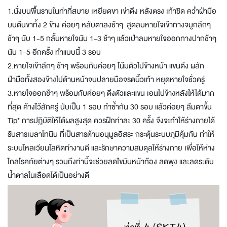
1.นั่งบนพื้นราบในท่าที่สบาย เหยียดขา เข่าตึง หลังตรง เท้าชิด คว่ำฝ่ามือ
บนต้นขาทั้ง 2 ข้าง ค่อยๆ หลับตาลงช้าๆ สูดลมหายใจเข้าทางจมูกลึกๆ
ช้าๆ นับ 1-5 กลั้นหายใจนับ 1-3 ช้าๆ แล้วเป่าลมหายใจออกทางปากช้าๆ
นับ 1-5 อีกครั้ง ทำแบบนี้ 3 รอบ
2.หายใจเข้าลึกๆ ช้าๆ พร้อมกับค่อยๆ โน้มตัวไปข้างหน้า แขนตึง ผลัก
ฝ่ามือทั้งสองข้างไปด้านหน้าจนปลายมือจรดนิ้วเท้า หยุดหายใจชั่วครู่
3.หายใจออกช้าๆ พร้อมกับค่อยๆ ดึงตัวและแขน เอนไปข้างหลังให้ได้มาก
ที่สุด ค้างไว้สักครู่ นับเป็น 1 รอบ ทำซ้ำกัน 30 รอบ แล้วค่อยๆ ลืมตาขึ้น
Tip* การปฏิบัติให้ได้ผลสูงสุด ควรฝึกท่าละ 30 ครั้ง จึงจะทำให้ร่างกายได้
รับสารเมลาโทนิน ที่เป็นสารต้านอนุมูลอิสระ กระตุ้นระบบภุมิคุ้มกั
น ทำให้
ระบบไหลเวียนโลหิตทำงานดี และรักษาความสมดุลให้ร่างกาย เพื่อให้ห่าง
ไกลโรคภัยต่างๆ รวมถึงท่านี้จะช่วยลดไขมันหน้าท้อง ลดพุง และลดระดับ
น้ำตาลในเลือดได้เป็นอย่างดี