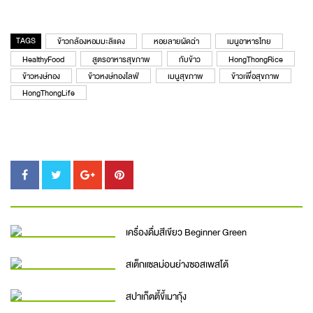
TAGS
ข้าวกล้องหอมมะลิแดง
หอยลายผัดฉ่า
เมนูอาหารไทย
HealthyFood
สูตรอาหารสุขภาพ
กับข้าว
HongThongRice
ข้าวหงษ์ทอง
ข้าวหงษ์ทองไลฟ์
เมนูสุขภาพ
ข้าวเพื่อสุขภาพ
HongThongLife
เครื่องดื่มสีเขียว Beginner Green
สเต็กแซลม่อนย่างซอสเพสโต้
สปาเก็ตตี้ขี้เมากุ้ง