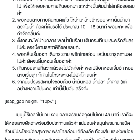
ไป เพื่อให้หอยลายคายดินออกมา ระหว่างนั้นต้มน้ำใส่เกลือรอเลย
ค่ะ
พอหอยลายคายดินหมดแล้ว ให้นำมาล้างอีกรอบ จากนั้นนำมา
ลวกในน้ำเดือดที่ต้มรอไว้ ประมาณ 10 – 15 วินาที พอนะคะ เพื่อ
กำจัดกลิ่นค่ะ
ตั้งกระทะไฟปานกลาง พอน้ำมันร้อน เติมกระเทียมและพริกสับลง
ไปค่ะ ตรงนี้ตามรสชาติที่ชอบเลยค่ะ
พอกลิ่นเริ่มออก เติมกระชาย พริกไทยอ่อน และใบมะกรูดตามลง
ไปค่ะ ผัดจนลิ่นหอมเริ่มออกค่ะ
เติมหอยลายที่ลวกแล้วลงไปผัดต่อค่ะ พอเปลือกหอยเริ่มอ้า หอย
ลายเริ่มสุก ก็เติมใบโหระพาลงไปผัดได้เลยค่ะ
จากนั้นปรุงรสตามใจชอบด้วย น้ำมันหอส น้ำปลา น้ำตาล (แต่
อย่างหวานไปนะคะ) เท่านี้เป็นอันเสร็จค่ะ
[leap_gap height=”10px” ]
เมนูนี้ใช้เวลาไม่นาน รวมเวลาเตรียมวัตถุดิบไม่เกิน 45 นาที เราก็จะ
ได้หอยลายผัดฉ่าพร้อมรับประทานแล้วค่ะ แน่นอนค่ะสมุนไพรนานาชนิด
ล้วนมีประโยชน์ต่อสุขภาพ
พริกไทยอ่อน
แก้ท้องอืด ท้องเสีย และช่วยย่อย