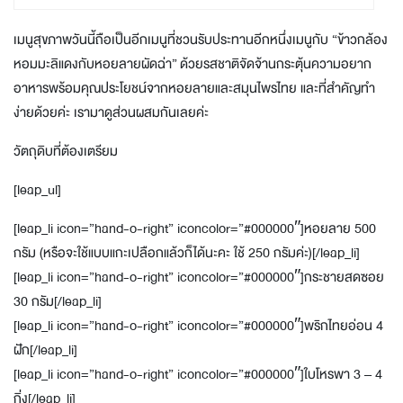
เมนูสุขภาพวันนี้ถือเป็นอีกเมนูที่ชวนรับประทานอีกหนึ่งเมนูกับ “ข้าวกล้อง
หอมมะลิแดงกับหอยลายผัดฉ่า” ด้วยรสชาติจัดจ้านกระตุ้นความอยาก
อาหารพร้อมคุณประโยชน์จากหอยลายและสมุนไพรไทย และที่สำคัญทำ
ง่ายด้วยค่ะ เรามาดูส่วนผสมกันเลยค่ะ
วัตถุดิบที่ต้องเตรียม
[leap_ul]
[leap_li icon=”hand-o-right” iconcolor=”#000000″]หอยลาย 500
กรัม (หรือจะใช้แบบแกะเปลือกแล้วก็ได้นะคะ ใช้ 250 กรัมค่ะ)[/leap_li]
[leap_li icon=”hand-o-right” iconcolor=”#000000″]กระชายสดซอย
30 กรัม[/leap_li]
[leap_li icon=”hand-o-right” iconcolor=”#000000″]พริกไทยอ่อน 4
ฝัก[/leap_li]
[leap_li icon=”hand-o-right” iconcolor=”#000000″]ใบโหรพา 3 – 4
กิ่ง[/leap_li]