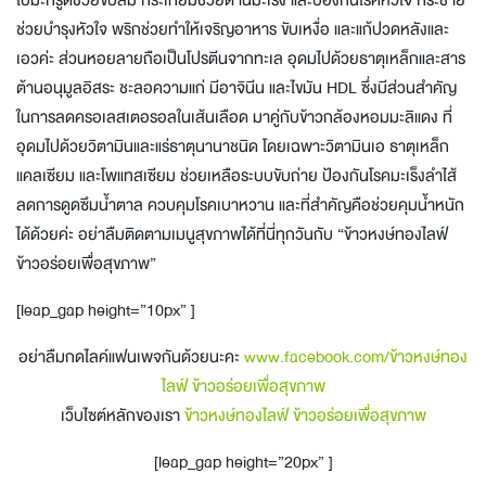
ใบมะกรูด
ช่วยขับลม
กระเทียม
ช่วยต้านมะเร็ง และป้องกันโรคหัวใจ
กระชาย
ช่วยบำรุงหัวใจ
พริก
ช่วยทำให้เจริญอาหาร ขับเหงื่อ และแก้ปวดหลังและ
เอวค่ะ ส่วน
หอยลาย
ถือเป็นโปรตีนจากทะเล อุดมไปด้วย
ธาตุเหล็ก
และสาร
ต้านอนุมูลอิสระ ชะลอความแก่ มีอาจินีน และไขมัน
HDL
ซึ่งมีส่วนสำคัญ
ในการลดครอเลสเตอรอลในเส้นเลือด มาคู่กับ
ข้าวกล้องหอมมะลิแดง
ที่
อุดมไปด้วยวิตามินและแร่ธาตุนานาชนิด โดยเฉพาะ
วิตามินเอ ธาตุเหล็ก
แคลเซียม และโพแทสเซียม
ช่วยเหลือระบบขับถ่าย ป้องกันโรคมะเร็งลำไส้
ลดการดูดซึมน้ำตาล ควบคุมโรคเบาหวาน และที่สำคัญคือช่วยคุมน้ำหนัก
ได้ด้วยค่ะ อย่าลืมติดตามเมนูสุขภาพได้ที่นี่ทุกวันกับ “ข้าวหงษ์ทองไลฟ์
ข้าวอร่อยเพื่อสุขภาพ”
[leap_gap height=”10px” ]
อย่าลืมกดไลค์แฟนเพจกันด้วยนะคะ
www.facebook.com/ข้าวหงษ์ทอง
ไลฟ์ ข้าวอร่อยเพื่อสุขภาพ
เว็บไซต์หลักของเรา
ข้าวหงษ์ทองไลฟ์ ข้าวอร่อยเพื่อสุขภาพ
[leap_gap height=”20px” ]