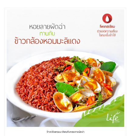
ข้าวกล้องหอมมะลิแดงกับหอยลายผัดฉ่า