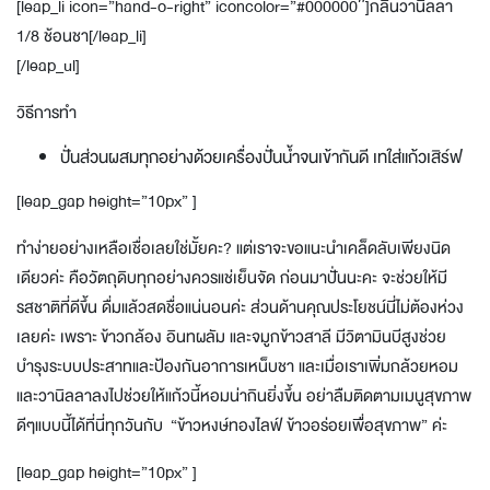
[leap_li icon=”hand-o-right” iconcolor=”#000000″]กลิ่นวานิลลา
1/8 ช้อนชา[/leap_li]
[/leap_ul]
วิธีการทำ
ปั่นส่วนผสมทุกอย่างด้วยเครื่องปั่นน้ำจนเข้ากันดี เทใส่แก้วเสิร์ฟ
[leap_gap height=”10px” ]
ทำง่ายอย่างเหลือเชื่อเลยใช่มั้ยคะ? แต่เราจะขอแนะนำเคล็ดลับเพียงนิด
เดียวค่ะ คือวัตถุดิบทุกอย่างควรแช่เย็นจัด ก่อนมาปั่นนะคะ จะช่วยให้มี
รสชาติที่ดีขึ้น ดื่มแล้วสดชื่อแน่นอนค่ะ ส่วนด้านคุณประโยชน์นี่ไม่ต้องห่วง
เลยค่ะ เพราะ ข้าวกล้อง อินทผลัม และจมูกข้าวสาลี มีวิตามินบีสูงช่วย
บำรุงระบบประสาทและป้องกันอาการเหน็บชา และเมื่อเราเพิ่มกล้วยหอม
และวานิลลาลงไปช่วยให้แก้วนี้หอมน่ากินยิ่งขึ้น อย่าลืมติดตามเมนูสุขภาพ
ดีๆแบบนี้ได้ที่นี่ทุกวันกับ “ข้าวหงษ์ทองไลฟ์ ข้าวอร่อยเพื่อสุขภาพ” ค่ะ
[leap_gap height=”10px” ]