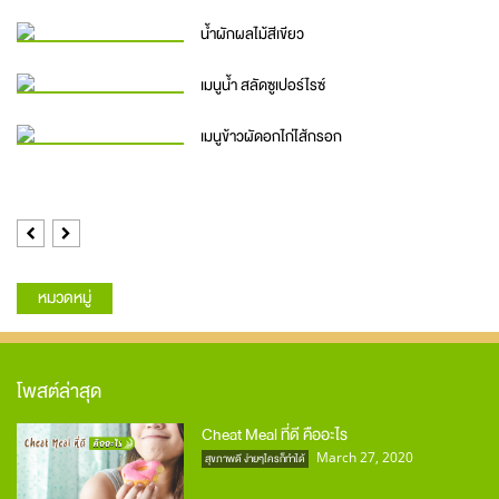
น้ำผักผลไม้สีเขียว
เมนูน้ำ สลัดซูเปอร์ไรซ์
เมนูข้าวผัดอกไก่ไส้กรอก
Previous
Next
หมวดหมู่
โพสต์ล่าสุด
Cheat Meal ที่ดี คืออะไร
March 27, 2020
สุขภาพดี ง่ายๆใครก็ทำได้