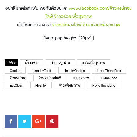
อย่าลืมกดไลค์แฟนเพจกันด้วยนะคะ
www.facebook.com/ข้าวหงษ์ทอง
ไลฟ์ ข้าวอร่อยเพื่อสุขภาพ
เว็บไซต์หลักของเรา
ข้าวหงษ์ทองไลฟ์ ข้าวอร่อยเพื่อสุขภาพ
[leap_gap height=”20px” ]
TAGS
น้ำนมข้าว
น้ำนมจมูกข้าว
เครื่องดื่มสุขภาพ
Cookie
HealthyFood
HealthyRecipe
HongThongRice
ข้าวหงษ์ทอง
ข้าวหงษ์ทองไลฟ์
เมนูสุขภาพ
CleanFood
EatClean
Healthy
ข้าวเพื่อสุขภาพ
HongThongLife