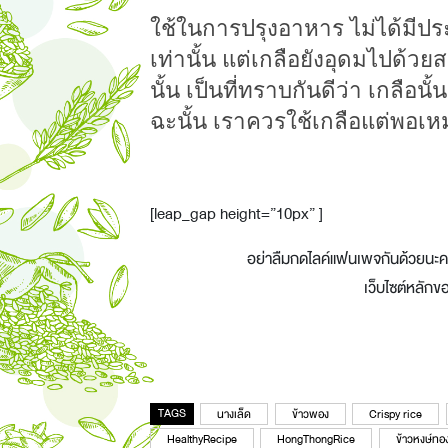
ใช้ในการปรุงอาหาร ไม่ได้มีปร
เท่านั้น แต่เกลือยังอุดมไปด้วย
นั้น เป็นที่ทราบกันดีว่า เกลือน
ฉะนั้น เราควรใช้เกลือแต่พอเห
[leap_gap height=”10px” ]
อย่าลืมกดไลค์แฟนเพจกันด้วยนะ
เว็บไซต์หลัก
TAGS
นางเล็ด
ข้าวพอง
Crispy rice
HealthyRecipe
HongThongRice
ข้าวหงษ์ทอ