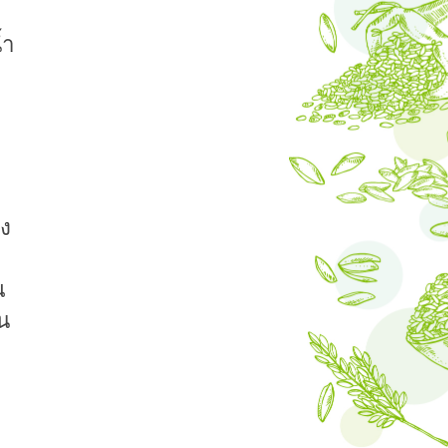
้ำ
่ง
ณ
าน