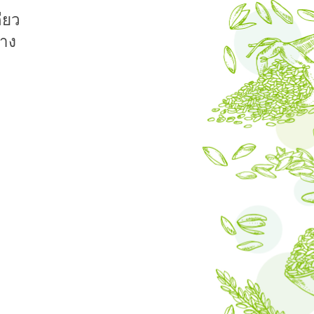
ียว
่าง