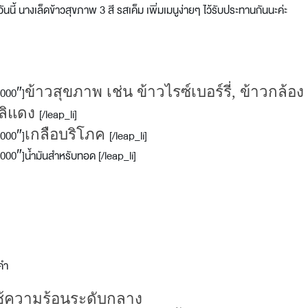
นี้ นางเล็ดข้าวสุขภาพ 3 สี รสเค็ม เพิ่มเมนูง่ายๆ ไว้รับประทานกันนะค่ะ
ข้าวสุขภาพ เช่น ข้าวไรซ์เบอร์รี่, ข้าวกล้อง
0000″]
ลิแดง
[/leap_li]
เกลือบริโภค
0000″]
[/leap_li]
00″]น้ำมันสำหรับทอด [/leap_li]
คำ
ช้ความร้อนระดับกลาง