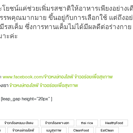
ะโยชน์แค่ช่วยเพิ่มรสชาติให้อาหารเพียงอย่างเด
สรรพคุณมากมาย ขึ้นอยู่กับการเลือกใช้ แต่ถึงอย
ั้นมีรสเค็ม ซึ่งการทานเค็มไม่ได้มีผลดีต่อร่างกาย
มาะค่ะ
คะ
www.facebook.com/ข้าวหงษ์ทองไลฟ์ ข้าวอร่อยเพื่อสุขภาพ
ของเรา
ข้าวหงษ์ทองไลฟ์ ข้าวอร่อยเพื่อสุขภาพ
[leap_gap height=”20px” ]
ข้าวกล้องหอมมะลิแดง
ข้าวกล้องเพาะงอก
thai rice
HealthyFood
ง
ข้าวหงษ์ทองไลฟ์
เมนูสุขภาพ
CleanFood
EatClean