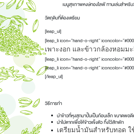
เมนูสุขภาพหงษ์ทองไลฟ์ ทานเล่นสำหรับวัน
วัตถุดิบที่ต้องเตรียม
[leap_ul]
[leap_li icon=”hand-o-right” iconcolor=”#00
เพาะงอก และข้าวกล้องหอมมะ
[leap_li icon=”hand-o-right” iconcolor=”#00
[leap_li icon=”hand-o-right” iconcolor=”#0000
[/leap_ul]
วิธีการทำ
นำข้าวที่หุงสุกมาปั้นเป็นก้อนเล็ก ขนาดพอดี
นำไปตากเพื่อให้ข้าวแข็งตัว ทิ้งไว้สักพัก
เตรียมน้ำมันสำหรับทอด ใ