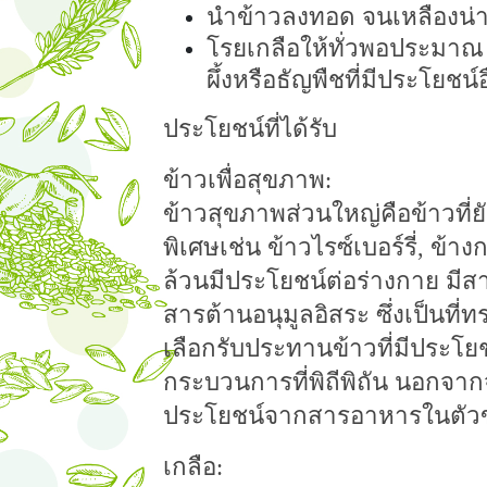
นำข้าวลงทอด จนเหลืองน่าร
โรยเกลือให้ทั่วพอประมาณ ห
ผึ้งหรือธัญพืชที่มีประโยชน์อ
ประโยชน์ที่ได้รับ
ข้าวเพื่อสุขภาพ:
ข้าวสุขภาพส่วนใหญ่คือข้าวที่ยั
พิเศษเช่น ข้าวไรซ์เบอร์รี่, ข้
ล้วนมีประโยชน์ต่อร่างกาย มีสาร
สารต้านอนุมูลอิสระ ซึ่งเป็นท
เลือกรับประทานข้าวที่มีประโยชน
กระบวนการที่พิถีพิถัน นอกจา
ประโยชน์จากสารอาหารในตัวข้า
เกลือ: