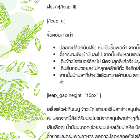
ฝรั่งค่ะ[/leap_li]
[/leap_ul]
ขั้นตอนการทำ
ปลอกเปลือกมันฝรั่ง หั่นเป็นชิ้นพอคำ จากนั้น
ตั้งกระทะเติมนำมันลงไป จากนั้นเติมหอมแดงซ
เติมข้าวไรซ์เบอร์รี่ลงไป ผัดจนสุกดีแล้วจึงปร
เติมต้นหอมซอยลงไปคลุกเคล้าให้ทั่ว จึงตักใส
จากนั้นนำปลาที่ย่างไว้แล้วมาวางด้านบน ตก
ค่ะ
[leap_gap height=”10px” ]
เสร็จแล้วค่ะกับเมนู
ข้าวผัดไรซ์เบอร์รี่ปลาย่างสมุนไ
ค่ะ นอกจากนี้ยังได้รับประโยชน์จากสมุนไพรต่างๆที
เส้นเลือด) น้ำมันมะกอก(ช่วยระบบไหลเวียนโลหิต ป
อาหารและกระเพาะอาหาร ลดภาวะโรคหลอดหัวใจเลือด