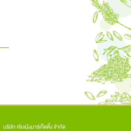
บริษัท เจียเม้งมาร์เก็ตติ้ง จำกัด