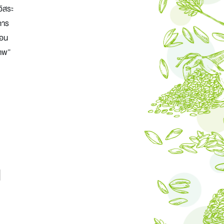
อิสระ
การ
้อน
ภาพ”