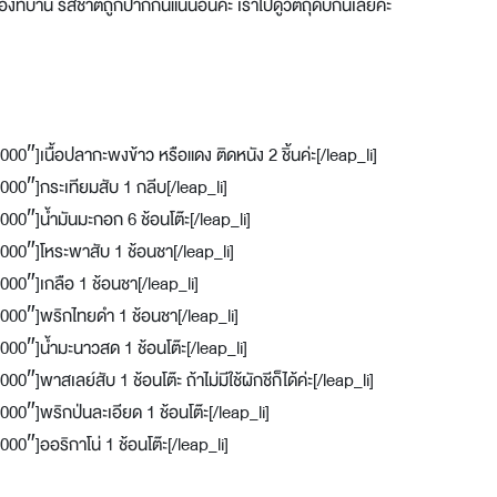
เองที่บ้าน รสชาติถูกปากกันแน่นอนค่ะ เราไปดูวัตถุดิบกันเลยค่ะ
″]เนื้อปลากะพงข้าว หรือแดง ติดหนัง 2 ชิ้นค่ะ[/leap_li]
00″]กระเทียมสับ 1 กลีบ[/leap_li]
0″]น้ำมันมะกอก 6 ช้อนโต๊ะ[/leap_li]
00″]โหระพาสับ 1 ช้อนชา[/leap_li]
00″]เกลือ 1 ช้อนชา[/leap_li]
000″]พริกไทยดำ 1 ช้อนชา[/leap_li]
00″]น้ำมะนาวสด 1 ช้อนโต๊ะ[/leap_li]
พาสเลย์สับ 1 ช้อนโต๊ะ ถ้าไม่มีใช้ผักชีก็ได้ค่ะ[/leap_li]
0″]พริกป่นละเอียด 1 ช้อนโต๊ะ[/leap_li]
0″]ออริกาโน่ 1 ช้อนโต๊ะ[/leap_li]