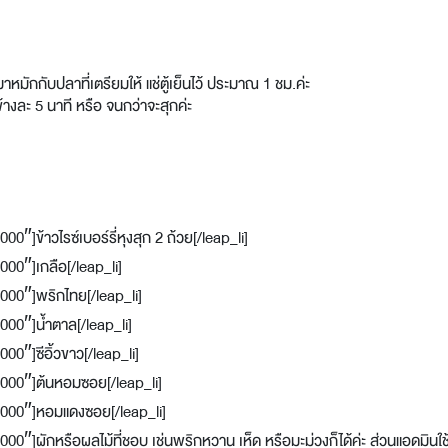
มักกับปลาที่เตรียมให้ แช่ตู้เย็นไว้ ประมาณ 1 ชม.ค่ะ
งละ 5 นาที หรือ จนกว่าจะสุกค่ะ
]ข้าวไรซ์เบอร์รี่หุงสุก 2 ถ้วย[/leap_li]
00″]เกลือ[/leap_li]
000″]พริกไทย[/leap_li]
00″]น้ำตาล[/leap_li]
0″]ซีอิ้วขาว[/leap_li]
000″]ต้นหอมซอย[/leap_li]
0000″]หอมแดงซอย[/leap_li]
″]ผักหรือผลไม้ที่ชอบ เช่นพริกหวาน เห็ด หรือมะม่วงก็ได้ค่ะ ส่วนแอดมินใช้