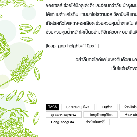
ของเซลล์ ช่วยให้ผิวดูเต่งตึงและอ่อนกว่าวัย บำรุง
ได้แก่ เบต้าแคโรทีน แกมมาไอโรซานอล วิตามินอี แท
เกิดโรคหัวใจและหลอดเลือด ช่วยควบคุมน้ำตาลในเส
ช่วยควบคุมน้ำหนักได้เป็นอย่างดีอีกด้วยค่ะ อย่าลืม
[leap_gap height=”10px” ]
อย่าลืมกดไลค์แฟนเพจกันด้วยนะ
เว็บไซต์หลัก
TAGS
ปลาย่างสมุนไพร
เมนูข้าว
ข้าวผัดไรซ
สูตรอาหารสุขภาพ
HongThongRice
ข้าวหงษ
HongThongLife
ข้าวไรซ์เบอร์รี่