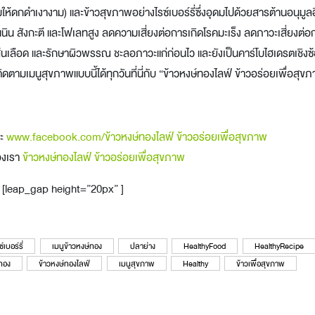
ผมให้ดกดำเงางาม) และข้าวสุขภาพอย่างไรซ์เบอร์รี่ซึ่งอุดมไปด้วยสารต้านอนุมูล
นนิน สังกะตี และโฟเลทสูง ลดความเสี่ยงต่อการเกิดโรคมะเร็ง ลดภาวะเสี่ยงต่อ
้นเลือด และรักษาผิวพรรณ ชะลอภาวะแก่ก่อนไว และยังเป็นคาร์โบไฮเดรตเชิงซ
ติดตามเมนูสุขภาพแบบนี้ได้ทุกวันที่นี่กับ “ข้าวหงษ์ทองไลฟ์ ข้าวอร่อยเพื่อสุข
คะ
www.facebook.com/ข้าวหงษ์ทองไลฟ์ ข้าวอร่อยเพื่อสุขภาพ
ของเรา
ข้าวหงษ์ทองไลฟ์ ข้าวอร่อยเพื่อสุขภาพ
[leap_gap height=”20px” ]
์เบอร์รี่
เมนูข้าวหงษ์ทอง
ปลาย่าง
HealthyFood
HealthyRecipe
์ทอง
ข้าวหงษ์ทองไลฟ์
เมนูสุขภาพ
Healthy
ข้าวเพื่อสุขภาพ