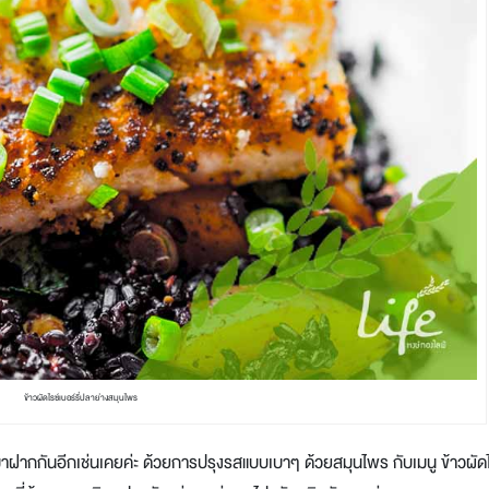
ข้าวผัดไรซ์เบอร์รี่ปลาย่างสมุนไพร
าพมาฝากกันอีกเช่นเคยค่ะ ด้วยการปรุงรสแบบเบาๆ ด้วยสมุนไพร กับเมนู ข้าวผัดไ