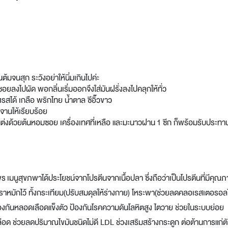
ต้มจนสุก ระวังอย่าให้นิ่มเกินไปค่ะ
อยลงไปผัด พอกลิ่นเริ่มออกจึงใส่มันฝรั่งลงไปคลุกให้ทั่ว
ุงรสได้ เกลือ พริกไทย น้ำตาล ซีอิ๊วขาว
่จานให้เรียบร้อย
แต่งด้วยต้นหอมซอย เครื่องเทศที่เหลือ และมะนาวฝาน 1 ซีก ก็พร้อมรับประทา
พร
เมนูสุขภพาได้ประโยชน์จากโปรตีนจากเนื้อปลา ซึ่งถือว่าเป็นโปรตีนที่มีคุณ
่เราหมักไว้ ทั้งกระเทียม(ปรับสมดุลให้ร่างกาย) โหระพา(ช่วยลดคลอเรสเตอรอล
้องกันหลอดเลือดแข็งตัว ป้องกันโรคความดันโลหิตสูง ไตวาย ช่วยในระบบย่อย
 ช่วยลดปริมาณไขมันชนิดไม่ดี LDL ช่วงเสริมสร้างกระดูก ต่อต้านการแก่ต