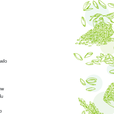
นแล้ว
ภาพ
ใน
ัว