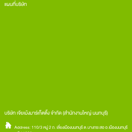
แผนที่บริษัท
บริษัท เจียเม้งมาร์เก็ตติ้ง จำกัด
(สำนักงานใหญ่ นนทบุรี)
Address: 110/3 หมู่ 2 ถ. เลี่ยงเมืองนนทบุรี ต.บางกระสอ อ.เมืองนนทบุรี