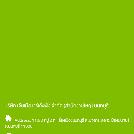
บริษัท เจียเม้งมาร์เก็ตติ้ง จำกัด
(สำนักงานใหญ่ นนทบุรี)
Address: 110/3 หมู่ 2 ถ. เลี่ยงเมืองนนทบุรี ต.บางกระสอ อ.เมืองนนทบุรี
จ.นนทบุรี 11000