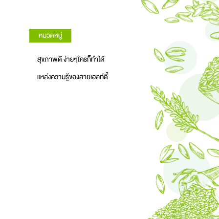
หมวดหมู่
สุขภาพดี ง่ายๆใครก็ทำได้
แหล่งความรู้ของสายเฮลท์ตี้