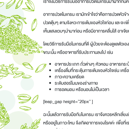
เราจึงมีวิธีการรับมืออาการปวดไมเกรนมาฝากกันค่
อาการปวดไมเกรน เรามักเข้าใจว่าคือการปวดหัวข้างเ
ปวดตุ๊บๆ ตามจังหวะการเต้นของหัวใจก่อน และจะเพ
เห็นแสงแวบๆนำมาก่อน หรือมีอาการคลื่นไส้ อาเจีย
โดยวิธีการรับมือไมเกรนที่ดี ผู้ป่วยจะต้องดูแลตัวเอ
ขณะนั้น หรืออาหารที่รับประทานลงไป เช่น
อาหารประเภท ถั่วต่างๆ หัวหอม อาหารกระป
เครื่องดื่มที่กระตุ้นการเต้นของหัวใจเช่น เค
ภาวะความเครียด
ระดับฮอร์โมนของร่างกาย
การอดนอน หรือนอนไม่เป็นเวลา
[leap_gap height=”20px” ]
ฉะนั้นแล้วการรับมือกับไมเกรน เราจึงควรหลีกเลี่ยงป
หรืออยู่ในภาวะไหน จึงเกิดอาการของโรคค่ะ เพื่อที