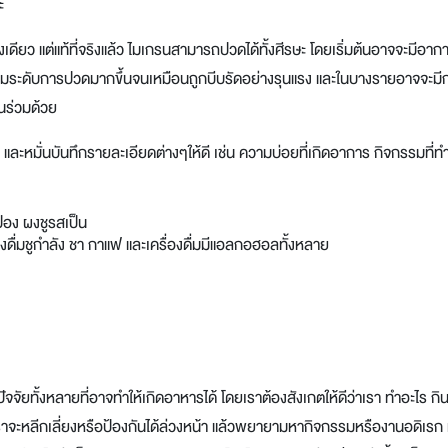
ะ
ดียว แต่แท้ที่จริงแล้ว ไมเกรนสามารถปวดได้ทั้งศีรษะ โดยเริ่มต้นอาจจะมีอาก
ิ่มระดับการปวดมากขึ้นจนเหมือนถูกบีบรัดอย่างรุนแรง และในบางรายอาจจะมี
นร่วมด้วย
ง และหมั่นบันทึกรายละเอียดต่างๆให้ดี เช่น ความบ่อยที่เกิดอาการ กิจกรรมที่ทำ
๋อง ผงชูรสเป็น
รื่องดื่มชูกำลัง ชา กาแฟ และเครื่องดื่มมีแอลกอฮอลทั้งหลาย
ัจจัยทั้งหลายที่อาจทำให้เกิดอาหารได้ โดยเราต้องสังเกตให้ดีว่าเรา ทำอะไร กิ
่เราจะหลีกเลี่ยงหรือป้องกันได้ล่วงหน้า แล้วพยายามหากิจกรรมหรืองานอดิเรก 