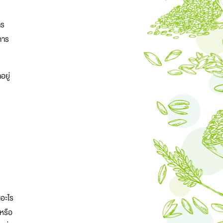
าร
การ
อยู่
นอะไร
หรือ