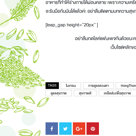
อาหารที่ทำให้ร่างกายได้ผ่อนคลาย เพราะความเครียดเ
จะรับมือกับมันได้แล้วค่ะ อย่าลืมติดตามบทความสุขภา
[leap_gap height=”20px” ]
อย่าลืมกดไลค์แฟนเพจกันด้วยนะ
เว็บไซต์หลัก
TAGS
ไมเกรน
การดูแลดวงตา
HongThon
ดูแลสุขภาพ
สุขภาพดี
เคล็ดลับเพื่อสุขภาพ