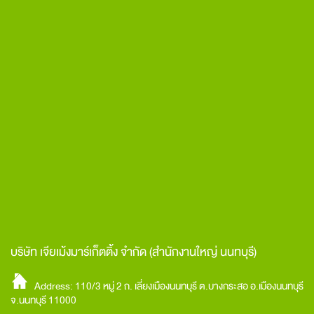
บริษัท เจียเม้งมาร์เก็ตติ้ง จำกัด
(สำนักงานใหญ่ นนทบุรี)
Address: 110/3 หมู่ 2 ถ. เลี่ยงเมืองนนทบุรี ต.บางกระสอ อ.เมืองนนทบุรี
จ.นนทบุรี 11000