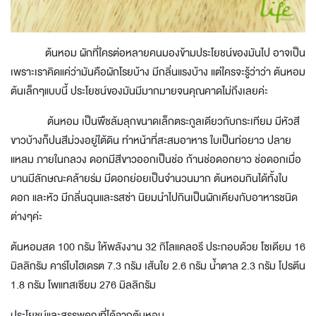
ต้นหอม
ผักที่ใครต่อหลายคนมองข้ามประโยชน์ของมันไป อาจเป็น
เพราะเราคิดแค่ว่ามันคือผักโรยบ้าง มีกลิ่นแรงบ้าง แต่ใครจะรู้ว่าว่า ต้นหอม
ต้นเล็กๆแบบนี้ ประโยชน์ของมันมีมากมายจนคุณคาดไม่ถึงเลยค่ะ
ต้นหอม เป็นพืชล้มลุกขนาดเล็กตระกูลเดียวกับกระเทียม มีหัวสี
ขาวบ้างก็ปนสีม่วงอยู่ใต้ดิน ทำหน้าที่สะสมอาหาร ใบเป็นท่อยาว ปลาย
แหลม ภายในกลวง ดอกมีสีขาวออกเป็นช่อ ก้านช่อดอกยาว ช่อดอกเมื่อ
บานมีลักษณะคล้ายร่ม มีดอกย่อยเป็นจำนวนมาก ต้นหอมกินได้ทั้งใบ
ดอก และหัว มีกลิ่นฉุนและรสซ่า นิยมนำไปกินเป็นผักเคียงกับอาหารชนิด
ต่างๆค่ะ
ต้นหอมสด 100 กรัม ให้พลังงาน 32 กิโลแคลอรี ประกอบด้วย โซเดียม 16
มิลลิกรัม คาร์โบไฮเดรต 7.3 กรัม เส้นใย 2.6 กรัม น้ำตาล 2.3 กรัม โปรตีน
1.8 กรัม โพแทสเซียม 276 มิลลิกรัม
ประโยชน์และสรรพคุณที่ได้จากต้นหอม