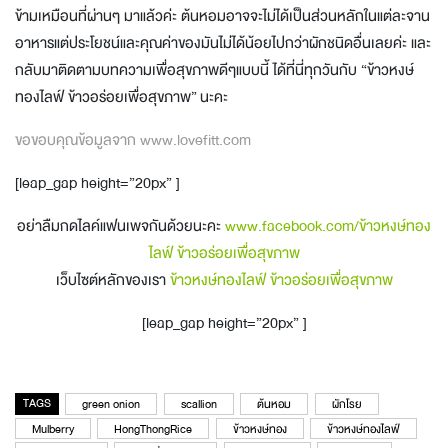
ข้ามเหมือนที่ผ่านๆ มาแล้วค่ะ ต้นหอมอาจจะไม่ได้เป็นส่วนหลักในแต่ละจาน
อาหารแต่ประโยชน์และคุณค่าของมันไม่ได้น้อยไปกว่าผักชนิดอื่นเลยค่ะ และ
กลับมาติดตามบทความเพื่อสุขภาพดีๆแบบนี้ ได้ที่นี่ทุกวันกับ “ข้าวหงษ์
ทองไลฟ์ ข้าวอร่อยเพื่อสุขภาพ” นะคะ
ขอขอบคุณข้อมูลจาก www.lovefitt.com
[leap_gap height=”20px” ]
อย่าลืมกดไลค์แฟนเพจกันด้วยนะคะ
www.facebook.com/ข้าวหงษ์ทอง
ไลฟ์ ข้าวอร่อยเพื่อสุขภาพ
เว็บไซต์หลักของเรา
ข้าวหงษ์ทองไลฟ์ ข้าวอร่อยเพื่อสุขภาพ
[leap_gap height=”20px” ]
TAGS
green onion
scallion
ต้นหอม
ผักโรย
Mulberry
HongThongRice
ข้าวหงษ์ทอง
ข้าวหงษ์ทองไลฟ์