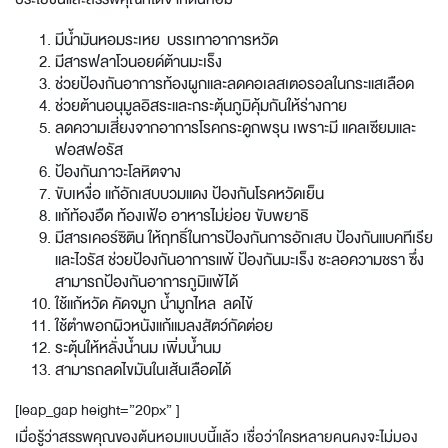
มีน้ำมันหอมระเหย บรรเทาอาการหวัด
มีสารฟลาโวนอยด์ต้านมะเร็ง
ช่วยป้องกันอาการท้องผูกและลดคอเลสเตอรอลในกระแสเลือด
ช่วยต้านอนุมูลอิสระและกระตุ้นภูมิคุ้มกันให้ร่างกาย
ลดความเสี่ยงจากอาการโรคกระดูกพรุน เพราะมี แคลเซียมและ
ฟอสฟอรัส
ป้องกันภาวะโลหิตจาง
ขับเหงื่อ แก้อักเสบบวมแดง ป้องกันโรคหวัดเย็น
แก้ท้องอืด ท้องเฟ้อ อาหารไม่ย่อย ขับพยาธิ
มีสารเคอร์ซิติน ให้ฤทธิ์ในการป้องกันการอักเสบ ป้องกันแบคทีเรีย
และไวรัส ช่วยป้องกันอาการแพ้ ป้องกันมะเร็ง ชะลอความชรา ซึ่ง
สามารถป้องกันอาการภูมิแพ้ได้
ใช้แก้หวัด คัดจมูก น้ำมูกไหล ลดไข้
ใช้ตำพอกผิวหนังแก้แมลงสัตว์กัดต่อย
ระตุ้นให้หลั่งน้ำนม เพิ่มน้ำนม
สามารถลดไขมันในเส้นเลือดได้
[leap_gap height=”20px” ]
เมื่อรู้ว่าสรรพคุณของต้นหอมแบบนี้แล้ว เชื่อว่าใครหลายคนคงจะไม่มอง