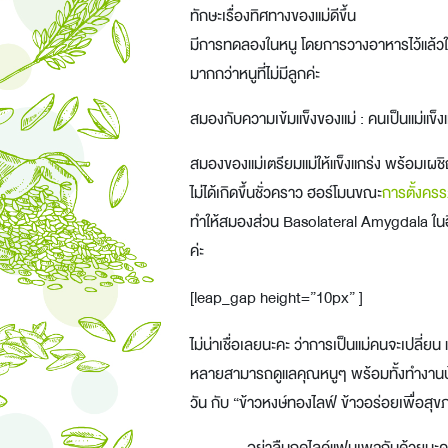
ทักษะเรื่องทิศทางของแม่ดีขึ้น
มีการทดลองในหนู โดยการวางอาหารไว้แล้วให้ห
มากกว่าหนูที่ไม่มีลูกค่ะ
สมองกับความเข้มแข็งของแม่ : คนเป็นแม่แข็งแ
สมองของแม่เตรียมแม่ให้แข็งแกร่ง พร้อมเ
ไม่ได้เกิดขึ้นชั่วคราว ฮอร์โมนขณะ
การตั้งครร
ทำให้สมองส่วน
Basolateral Amygdala
ในฮ
ค่ะ
[leap_gap height=”10px” ]
ไม่น่าเชื่อเลยนะคะ ว่าการเป็นแม่คนจะเปลี่ยน
หลายสามารถดูแลคุณหนูๆ พร้อมทั้งทำงานบ้านไ
วัน กับ “ข้าวหงษ์ทองไลฟ์ ข้าวอร่อยเพื่อสุข
อย่าลืมกดไลค์แฟนเพจกันด้วยนะ