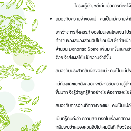
ใครจะรู้บ้างหล่ะค่ะ เมื่อการที่เร
สมองกับความจำของแม่ : คนเป็นแม่ความจำดี
ระหว่าง
การตั้งครรภ์
ฮอร์โมนเอสโตรเจน โปรเ
ทำงานของสมองส่วนฮิปโปแคมปัส ซึ่งทำหน้าท
จำนวน Dendritic Spine เพิ่มมากขึ้นและสร้า
ด้วย จึงส่งผลให้แม่มีความจำดีขึ้น
สมองกับประสาทสัมผัสของแม่ : คนเป็นแม่ประ
แม่ท้องและแม่หลังคลอดจะมีการรับความรู้สึก
ขึ้นมาก จึงรู้ว่าลูกรู้สึกอย่างไร ต้องการอ
สมองกับการอ่านทิศทางของแม่ : คนเป็นแม่อ่า
เป็นที่รู้กันค่ะว่า ความสามารถในเรื่องทิศทาง
กลับพบว่าสมองส่วนฮิปโปแคมปัสที่เกี่ยวข้องกั