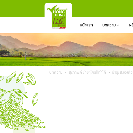
หน้าแรก
บทความ
ผล
บทความ
สุขภาพดี ง่ายๆใครก็ทำได้
บำรุงสมองด้ว