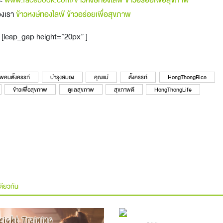
ของเรา
ข้าวหงษ์ทองไลฟ์ ข้าวอร่อยเพื่อสุขภาพ
[leap_gap height=”20px” ]
พคนตั้งครรภ์
บำรุงสมอง
คุณแม่
ตั้งครรภ์
HongThongRice
ข้าวเพื่อสุขภาพ
ดูแลสุขภาพ
สุขภาพดี
HongThongLife
ดียวกัน