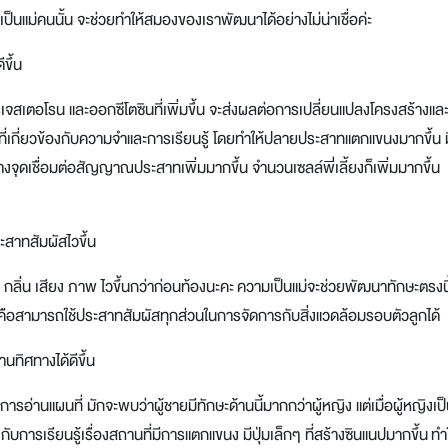
าได้เป็นแม่คนนั้น จะช่วยทำให้สมองของเราพัฒนาได้อย่างไม่น่าเชื่อค่ะ
ขึ้น
จสเตอโรน และออกซีโตซินที่เพิ่มขึ้น จะส่งผลต่อการเปลี่ยนแปลงโครงสร้างแล
ี่เกี่ยวข้องกับความจำและการเรียนรู้ โดยทำให้ปลายประสาทแตกแขนงมากขึ้น ม
งจุดเชื่อมต่อสัญญาณประสาทเพิ่มมากขึ้น จำนวนเซลล์พี่เลี้ยงก็เพิ่มมากขึ้น
สาทสัมผัสไวขึ้น
 กลิ่น เสียง ภาพ ไวขึ้นกว่าก่อนท้องนะคะ ความเป็นแม่จะช่วยพัฒนาทักษะตรงนี้
ะไร คือสามารถใช้ประสาทสัมผัสทุกส่วนในการจัดการกับสิ่งแวดล้อมรอบตัวลูกได้
นทิศทางได้ดีขึ้น
 การอ่านแผนที่ มักจะพบว่าผู้ชายมีทักษะด้านนี้มากกว่าผู้หญิง แต่เมื่อผู้หญิงเป็
บการเรียนรู้เรื่องสถานที่มีการแตกแขนง มีปุ่มเล็กๆ ที่สร้างซินแนปมากขึ้น ทำ