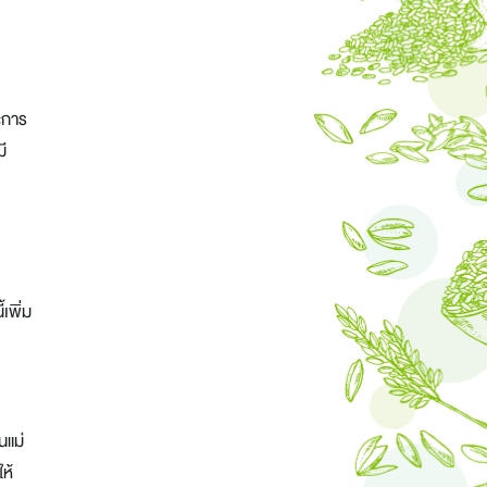
ะการ
ี
เพิ่ม
นแม่
ให้