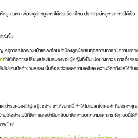
นูเดินหา เพื่อจะดูว่าหนูจะหาได้เจอเร็วแค่ไหน ปรากฏแม่หนูหาอาหารได้เร็ว
กร่งขึ้น
ผชิญเหตุการณ์เฉพาะหน้าและพร้อมปกป้องลูกน้อยในทุกสถานการณ์ ความแตกต่า
ภ์
ทำให้เกิดการเปลี่ยนแปลงในสมองของผู้หญิงที่เป็นแม่อย่างถาวร การตั้งครร
ิปโปแคมปัสทำงานลดลง นั่นคือจะช่วยลดความเครียด ความวิตกกังวลให้กับแม่
 และบำรุงสมองให้ผู้หญิงอย่างเราได้ขนาดนี้ ทำให้ไม่แปลกใจเลยค่ะ ที่บรรดาคุณแม
ด้อย่างไม่มีที่ติค่ะ และ
อย่าลืมกลับมาติดตามบทความและสาระดีๆแบบนี้ได้ที่น
ภาพ” ค่ะ
คะ
www.facebook.com/ข้าวหงษ์ทองไลฟ์ ข้าวอร่อยเพื่อสุขภาพ