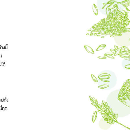
งนี้
ภ์
ได้
่ทั้ง
ี่ทุก