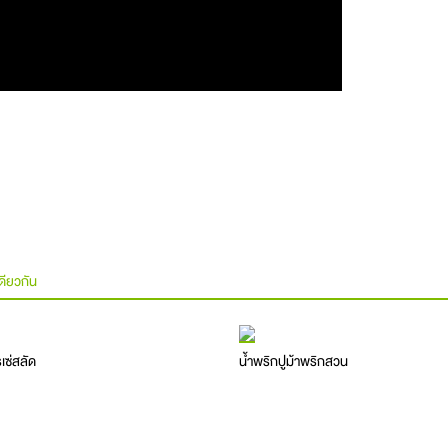
ดียวกัน
เซ่สลัด
น้ำพริกปูม้าพริกสวน